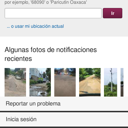
por ejemplo, '68090' o 'Paricutín Oaxaca'
ubicación
de
la
alerta
… o usar mi ubicación actual
de
correo
electrónico
Algunas fotos de notificaciones
o
recientes
la
fuente
RSS
Reportar un problema
Inicia sesión